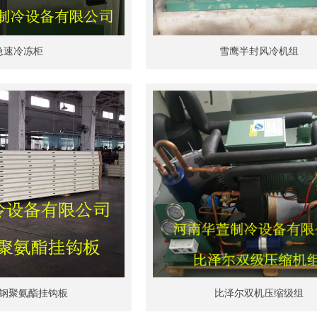
急速冷冻柜
雪鹰半封风冷机组
钢聚氨酯挂钩板
比泽尔双机压缩级组