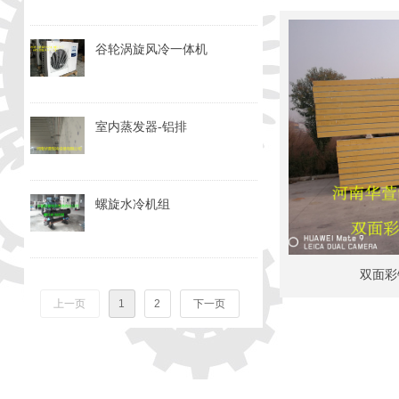
谷轮涡旋风冷一体机
室内蒸发器-铝排
螺旋水冷机组
双面彩
上一页
1
2
下一页