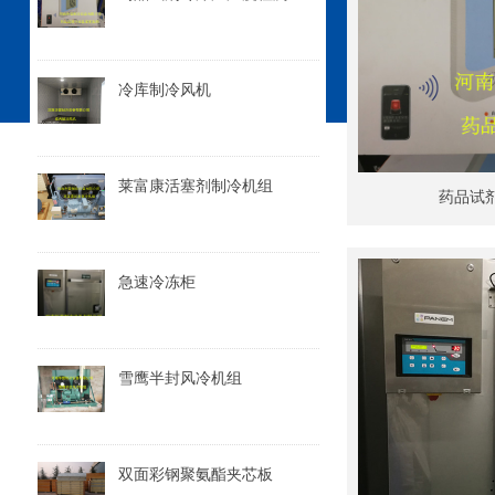
冷库制冷风机
莱富康活塞剂制冷机组
药品试
急速冷冻柜
雪鹰半封风冷机组
双面彩钢聚氨酯夹芯板