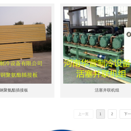
钢聚氨酯插接板
活塞并联机组
上一页
1
2
下一