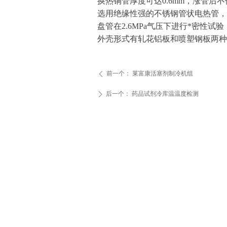
换热铜管厚度可达0.6mm，涨管
选用绝缘性强的不锈钢管状电热管，
盘管在2.6MPa气压下进行*密性
外壳形式有轧花铝板和喷塑钢板两种
前一个：
莱富康活塞剂制冷机组
ꄴ
后一个：
药品试剂冷库温温度检测
ꄲ