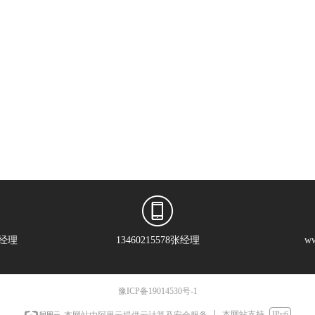
张经理
13460215578张经理
ww
豫ICP备19014530号-1
本网站支持
IPv6
本网站由阿里云提供云计算及安全服务